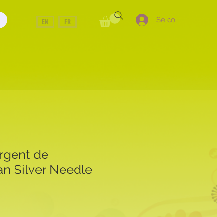
Se connecter
EN
FR
argent de
an Silver Needle