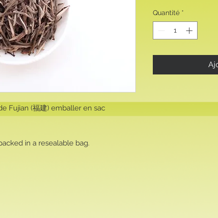
Quantité
*
Aj
 de Fujian (福建) emballer en sac
packed in a resealable bag.