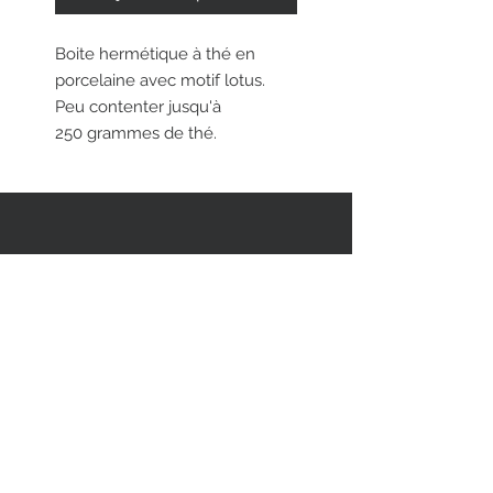
Boite hermétique à thé en
porcelaine avec motif lotus.
Peu contenter jusqu'à
250 grammes de thé.
RESTEZ EN CONTACT
STAY CONNECTED
Asiatica Inc.
310 Sherbrooke Street West
Montreal, QC, Canada, H2X 1X9