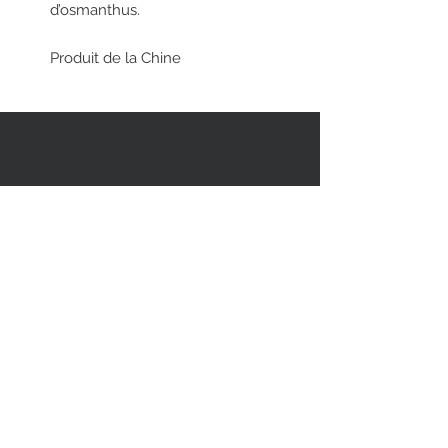
d’osmanthus.
Produit de la Chine
RESTEZ EN CONTACT
STAY CONNECTED
Asiatica Inc.
310 Sherbrooke Street West
Montreal, QC, Canada, H2X 1X9
(514) 282-1388
© 2018 par/by Asiatica