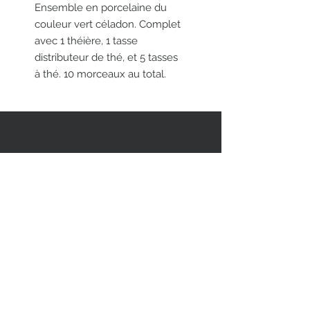
Ensemble en porcelaine du
couleur vert céladon. Complet
avec 1 théière, 1 tasse
distributeur de thé, et 5 tasses
à thé. 10 morceaux au total.
RESTEZ EN CONTACT
STAY CONNECTED
Asiatica Inc.
310 Sherbrooke Street West
Montreal, QC, Canada, H2X 1X9
(514) 282-1388