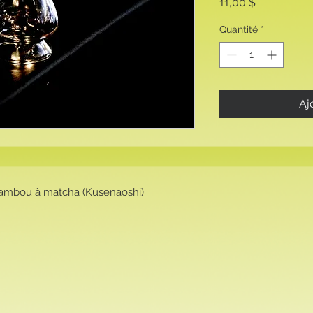
Prix
11,00 $
Quantité
*
Aj
bambou à matcha (Kusenaoshi)