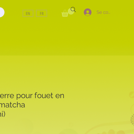
Se connecter
EN
FR
erre pour fouet en
matcha
i)