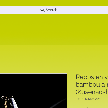
Search
Repos en v
bambou à 
(Kusenaosh
SKU : FR-MWS001