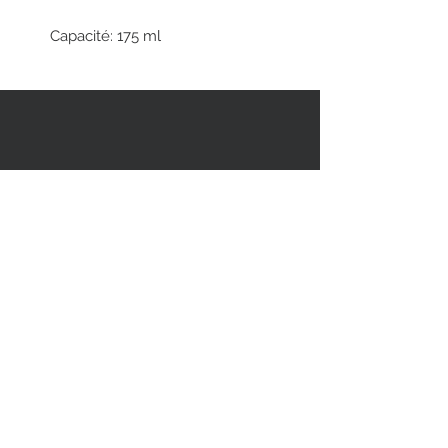
Capacité: 175 ml
RESTEZ EN CONTACT
STAY CONNECTED
Asiatica Inc.
310 Sherbrooke Street West
Montreal, QC, Canada, H2X 1X9
(514) 282-1388
© 2018 par/by Asiatica