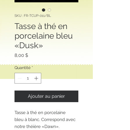
SKU : FR-TCUP-011/BL
Tasse à thé en
porcelaine bleu
«Dusk»
Prix
8,00 $
Quantité
*
Ajouter au panier
Tasse à thé en porcelaine
bleu à blanc. Correspond avec
notre théière «Dawn».