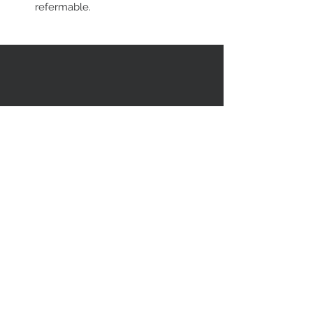
refermable.
RESTEZ EN CONTACT
STAY CONNECTED
Asiatica Inc.
310 Sherbrooke Street West
Montreal, QC, Canada, H2X 1X9
(514) 282-1388
© 2018 par/by Asiatica