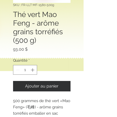
SKU : FR-LLT MF-1580-500g
Thé vert Mao
Feng - arôme
grains torréfiés
(500 g)
Prix
93,00 $
Quantité
*
Ajouter au panier
500 grammes de thé vert «Mao
Feng» (毛峰) - arôme grains
torréfiés emballer en sac