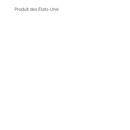
Produit des États-Unis
RESTEZ EN CONTACT
STAY CONNECTED
Asiatica Inc.
310 Sherbrooke Street West
Montreal, QC, Canada, H2X 1X9
(514) 282-1388
© 2018 par/by Asiatica