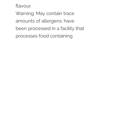
flavour.
Warning: May contain trace
amounts of allergens; have
been processed in a facility that
processes food containing
peanuts and/or tree nuts.
Product of U.S.A.
RESTEZ EN CONTACT
STAY CONNECTED
Asiatica Inc.