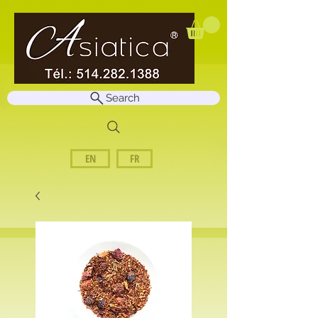
Search
EN
FR