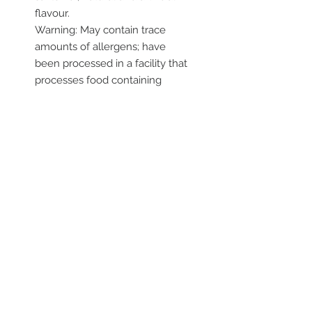
flavour.
Warning: May contain trace
amounts of allergens; have
been processed in a facility that
processes food containing
peanuts and/or tree nuts.
Product of U.S.A.
RESTEZ EN CONTACT
STAY CONNECTED
Asiatica Inc.