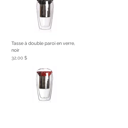
Tasse à double paroi en verre,
noir
Prix
32,00 $
Tasse à double paroi en verre,
rouge