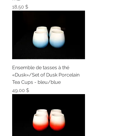
Prix
18,50 $
Ensemble de tasses à thé
«Dusk»/Set of Dusk Porcelain
Tea Cups - bleu/blue
Prix
49,00 $