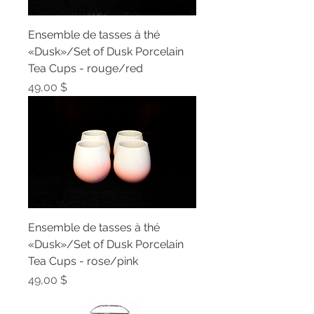
Ensemble de tasses à thé
«Dusk»/Set of Dusk Porcelain
Tea Cups - rouge/red
Prix
49,00 $
Ensemble de tasses à thé
«Dusk»/Set of Dusk Porcelain
Tea Cups - rose/pink
Prix
49,00 $