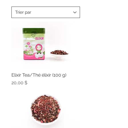
Elixir Tea/Thé élixir (100 g)
Prix
20,00 $