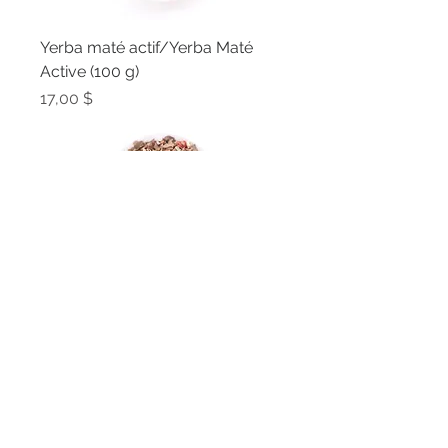
Yerba maté actif/Yerba Maté
Active (100 g)
Prix
17,00 $
Yerba maté actif/Yerba Maté
Active (500g)
Prix
77,00 $