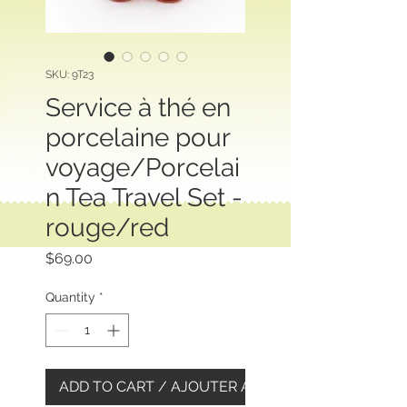
SKU: 9T23
Service à thé en
porcelaine pour
voyage/Porcelai
n Tea Travel Set -
rouge/red
Price
$69.00
Quantity
*
ADD TO CART / AJOUTER AU PANIER