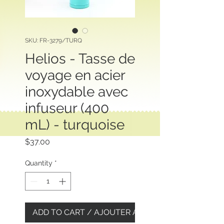
SKU: FR-3279/TURQ
Helios - Tasse de
voyage en acier
inoxydable avec
infuseur (400
mL) - turquoise
Price
$37.00
Quantity
*
ADD TO CART / AJOUTER AU PANIER