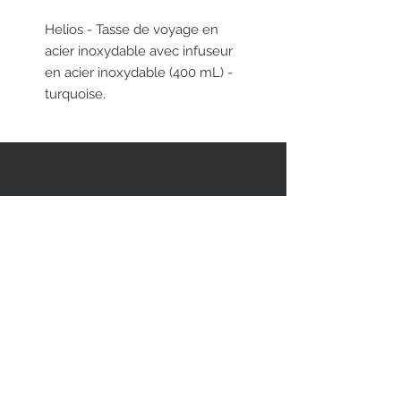
Helios - Tasse de voyage en
acier inoxydable avec infuseur
en acier inoxydable (400 mL) -
turquoise.
RESTEZ EN CONTACT
STAY CONNECTED
Asiatica Inc.
310 Sherbrooke Street West
Montreal, QC, Canada, H2X 1X9
(514) 282-1388