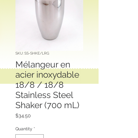
SKU: SS-SHKE/LRG
Mélangeur en
acier inoxydable
18/8 / 18/8
Stainless Steel
Shaker (700 mL)
Price
$34.50
Quantity
*