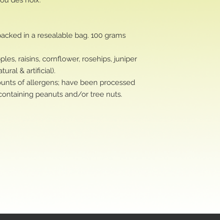
packed in a resealable bag. 100 grams
ples, raisins, cornflower, rosehips, juniper
ral & artificial).
unts of allergens; have been processed
d containing peanuts and/or tree nuts.