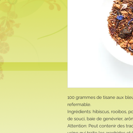
100 grammes de tisane aux bleu
refermable.
Ingrédients: hibiscus, rooibos, 
de souci, baie de genévrier, arôme
Attention: Peut contenir des tra
usine qui traite les arachides et