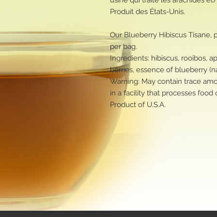
Produit des États-Unis.
Our Blueberry Hibiscus Tisane, 
per bag.
Ingredients: hibiscus, rooibos, ap
berries, essence of blueberry (natu
Warning: May contain trace amo
in a facility that processes foo
Product of U.S.A.