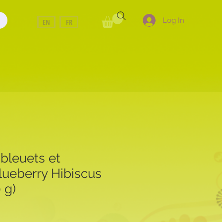
Log In
EN
FR
 bleuets et
lueberry Hibiscus
 g)