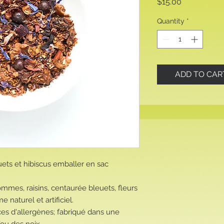
Price
$15.00
Quantity
*
ADD TO CAR
ets et hibiscus emballer en sac
pommes, raisins, centaurée bleuets, fleurs
 naturel et artificiel.
ces d'allergènes; fabriqué dans une
/ou des noix.