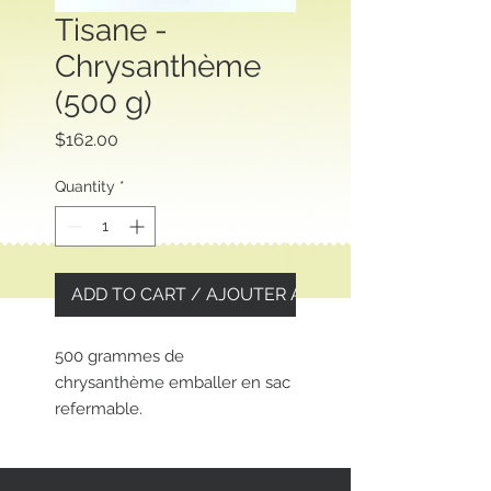
Tisane -
Chrysanthème
(500 g)
Price
$162.00
Quantity
*
ADD TO CART / AJOUTER AU PANIER
500 grammes de
chrysanthème emballer en sac
refermable.