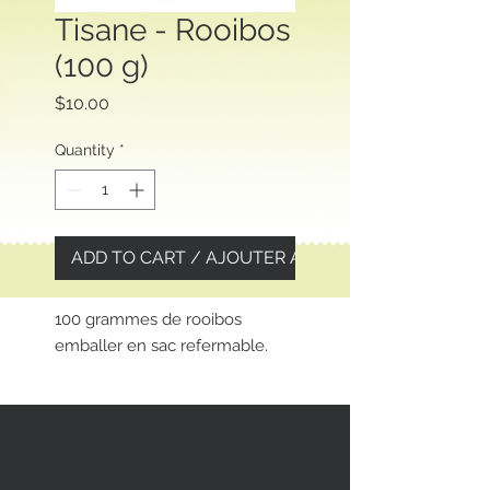
Tisane - Rooibos
(100 g)
Price
$10.00
Quantity
*
ADD TO CART / AJOUTER AU PANIER
100 grammes de rooibos
emballer en sac refermable.