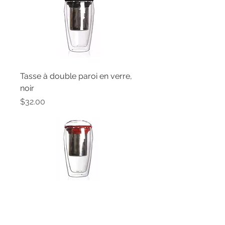
Tasse à double paroi en verre,
noir
Price
$32.00
Tasse à double paroi en verre,
rouge