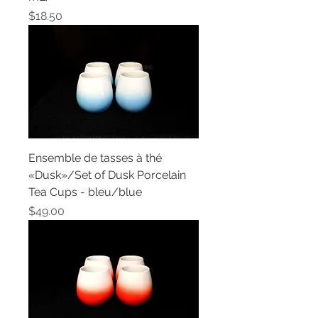
Price
$18.50
Ensemble de tasses à thé
«Dusk»/Set of Dusk Porcelain
Tea Cups - bleu/blue
Price
$49.00