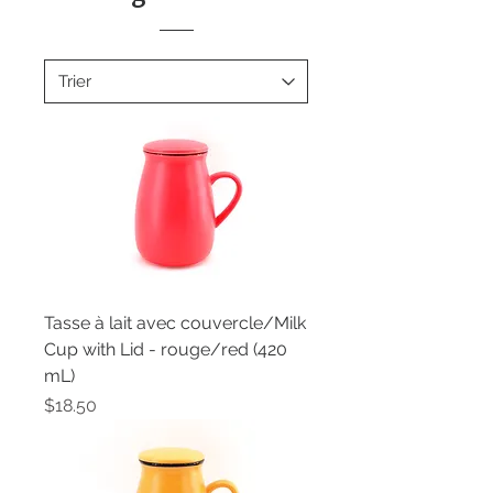
Tasse à lait avec couvercle/Milk
Cup with Lid - rouge/red (420
mL)
Price
$18.50