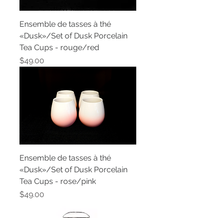
Ensemble de tasses à thé
«Dusk»/Set of Dusk Porcelain
Tea Cups - rouge/red
Price
$49.00
Ensemble de tasses à thé
«Dusk»/Set of Dusk Porcelain
Tea Cups - rose/pink
Price
$49.00