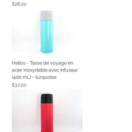
Price
$28.00
Helios - Tasse de voyage en
acier inoxydable avec infuseur
(400 mL) - turquoise
Price
$37.00