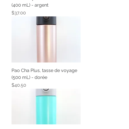
(400 mL) - argent
Price
$37.00
Pao Cha Plus, tasse de voyage
(500 mL) - dorée
Price
$40.50