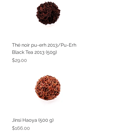
Thé noir pu-erh 2013/Pu-Erh
Black Tea 2013 (50g)
Price
$29.00
Jinsi Haoya (500 g)
Price
$166.00