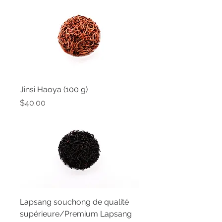
Jinsi Haoya (100 g)
Price
$40.00
Lapsang souchong de qualité
supérieure/Premium Lapsang