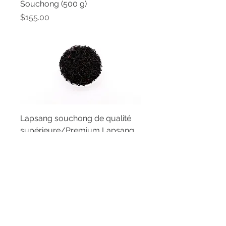
Souchong (500 g)
Price
$155.00
Lapsang souchong de qualité
supérieure/Premium Lapsang
Souchong (100 g)
Price
$34.50