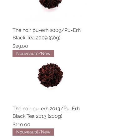
Thé noir pu-erh 2009/Pu-Erh
Black Tea 2009 (50g)
Price
$29.00
Nouveauté/New
Thé noir pu-erh 2013/Pu-Erh
Black Tea 2013 (200g)
Price
$110.00
Nouveauté/New