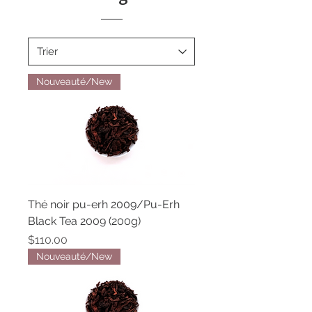
Nouveauté/New
Thé noir pu-erh 2009/Pu-Erh
Black Tea 2009 (200g)
Price
$110.00
Nouveauté/New